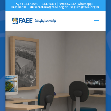
61 3347.3590 | 3347.5401 | 99848.2332 (Whatsapp) -
Brasília/DF
secretaria@faee.org.br - seguro@faee.org.br