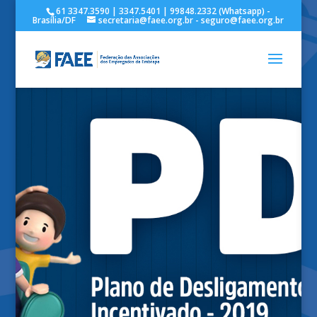
61 3347.3590 | 3347.5401 | 99848.2332 (Whatsapp) -
Brasília/DF
secretaria@faee.org.br - seguro@faee.org.br